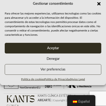
Gestionar consentimiento
Para ofrecer las mejores experiencias, utilizamos tecnologías como las cookies
para almacenar y/o acceder a la información del dispositivo. El
consentimiento de estas tecnologías nos permitirá procesar datos como el
Te esperamos
También
Enlaces
comportamiento de navegación o las identificaciones únicas en este sitio. No
consentir o retirar el consentimiento, puede afectar negativamente a ciertas
Aviso Legal
en nuestra
puedes
Política de Privacidad
características y funciones.
Accesibilidad
clínica
llamarnos
Política de cookies
C. Carlos V, 6 -
868 97 93 41
-
Aceptar
30205
646 74 65 26
Cartagena -
Denegar
Murcia
Ver preferencias
Política de cookies
Política de Privacidad
Aviso Legal
KANTS CLÍNICA ESTÉTICA
| Desarrollada por
AIREARTE
| Copyright 2025
Español